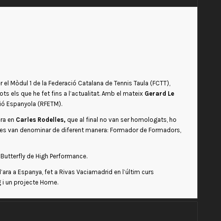
er el Mòdul 1 de la Federació Catalana de Tennis Taula (FCTT),
tots els que he fet fins a l’actualitat. Amb el mateix
Gerard Le
ació Espanyola (RFETM).
ra en
Carles Rodelles,
que al final no van ser homologats, ho
t, es van denominar de diferent manera: Formador de Formadors,
 Butterfly de High Performance.
’ara a Espanya, fet a Rivas Vaciamadrid en l’últim curs
g i un projecte Home.