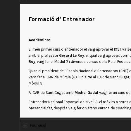
Formació d’ Entrenador
Acadèmica:
El meu primer curs d’entrenador el vaig aprovar el 1991, va s
amb el professor
Gerard Le Roy
, el qual vaig aprovar, com 
Roy
, vaig fer el Mòdul 2 i diversos cursos de la Reial Feder
Quan el president de l’Escola Nacional d’Entrenadors (ENE) e
vam fer al CAR de Múrcia (2) i un altre al CAR de Sant Cuga
Mòdul 3.
Al CAR de Sant Cugat amb
Michel Gadal
vaig fer un curs de
Entrenador Nacional Espanyol de Nivell 3, el màxim a hores d
presencial fet, després vaig fer diversos cursos de coachin
Formació